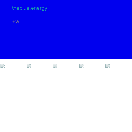
theblue.energy
+w